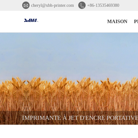


cheryl@xbh-printer.com
+86-13535469380
MAISON
P
IMPRIMANTE À JET D'ENCRE PORTATIVE