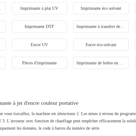
e murale
Imprimante à plat UV
Imprimante éco solvant
Imprimante DTF
Imprimante à transfert de chaleur
n
Encre UV
Encre éco-solvant
Pièces d'imprimante
Imprimante de boîtes en carton ondulé
ante à jet d'encre couleur portative
ue vous travaillez, la machine est silencieuse 2. Les mises à niveau du program
 3. L'arroseur avec fonction de chauffage peut empêcher efficacement la solidif
iquement les données, le code à barres du numéro de série.