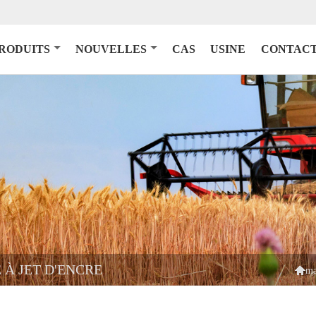
RODUITS
NOUVELLES
CAS
USINE
CONTACT
 À JET D'ENCRE

ma