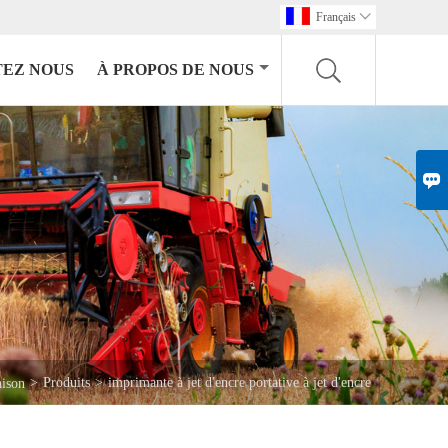
Français

EZ NOUS
À PROPOS DE NOUS

>
Produits
>
imprimante à jet d'encre portative à jet d'encre
ison