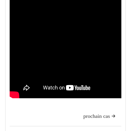
prochain cas
