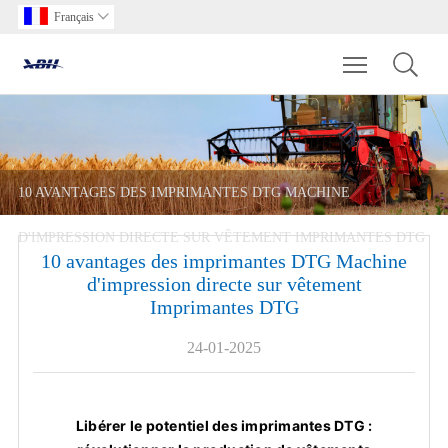
Français

Toggle main m
10 AVANTAGES DES IMPRIMANTES DTG MACHINE
D'IMPRESSION DIRECTE SUR VÊTEMENT IMPRIMANTES DTG
10 avantages des imprimantes DTG Machine
d'impression directe sur vêtement
Imprimantes DTG
24-01-2025
Libérer le potentiel des imprimantes DTG :