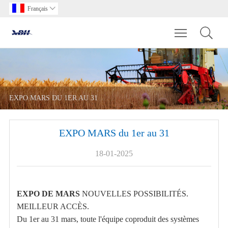
Français

Toggle main m
​EXPO MARS DU 1ER AU 31
​EXPO MARS du 1er au 31
18-01-2025
EXPO DE MARS
NOUVELLES POSSIBILITÉS.
MEILLEUR ACCÈS.
Du 1er au 31 mars, toute l'équipe coproduit des systèmes