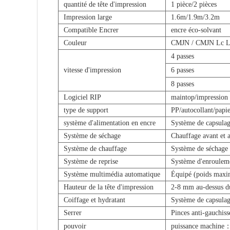
quantité de tête d'impression
1 pièce/2 pièces
Impression large
1.6m/1.9m/3.2m
Compatible
Encrer
encre éco-solvant
Couleur
CMJN / CMJN Lc 
4 passes
vitesse d'impression
6 passes
8 passes
Logiciel RIP
maintop/impression
type de support
PP/autocollant/papie
système d'alimentation en encre
Système de capsulag
Système de séchage
Chauffage avant et a
Système de chauffage
Système de séchage i
Système de reprise
Système d'enrouleme
Système multimédia automatique
Équipé (poids maxi
Hauteur de la tête d'impression
2-8 mm au-dessus du
Coiffage et hydratant
Système de capsulag
Serrer
Pinces anti-gauchis
pouvoir
puissance machin