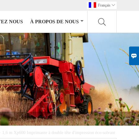
Français

EZ NOUS
À PROPOS DE NOUS

>
1,6 m Xp600 Imprimante à double tête d'impression éco-solvant