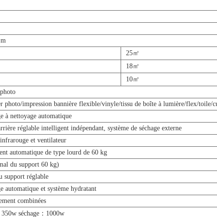
Lm
25㎡
18㎡
10㎡
 photo
r photo/impression bannière flexible/vinyle/tissu de boîte à lumière/flex/toile/cu
e à nettoyage automatique
rrière réglable intelligent indépendant, système de séchage externe
nfrarouge et ventilateur
nt automatique de type lourd de 60 kg
mal du support 60 kg)
 support réglable
e automatique et système hydratant
sement combinées
e：350w séchage：1000w