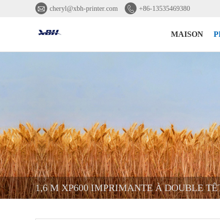


cheryl@xbh-printer.com
+86-13535469380
MAISON
P
1,6 M XP600 IMPRIMANTE À DOUBLE TÊ