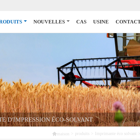
RODUITS
NOUVELLES
CAS
USINE
CONTACT
TE D'IMPRESSION ÉCO-SOLVANT

>
produits
>
Imprimante éco solvant
maison