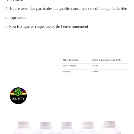
4. Encre avec des particules de qualité nano, pas de colmatage de la tête
d'impression
5 Non toxique et respectueux de l'environnement
Nom du produit
Encre pigmentée textile DTG
Lieu d'origine
Chine
couleur
CMJN
utiliser pour
Imprimante DTG
emballer
Emballage neutre/emballage personnalisé
livraison
1-7 jours ouvrables