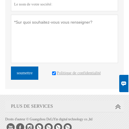
Politique de confidentialité
soumettre

PLUS DE SERVICES
Droits d'auteur © Guangzhou DeLiYin digital technology co.,ltd






